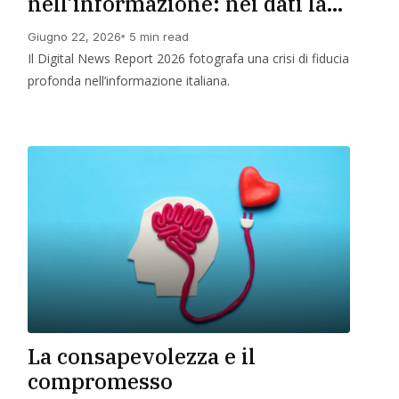
nell’informazione: nei dati la
via d’uscita
Giugno 22, 2026
5 min read
Il Digital News Report 2026 fotografa una crisi di fiducia
profonda nell’informazione italiana.
Leggi Di Più
La consapevolezza e il
compromesso