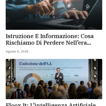
Istruzione E Informazione: Cosa
Rischiamo Di Perdere Nell’era
Dell’IA? Se Ne È Parlato Al Digital
Agosto 6, 2026
Talk Di Fondazione Italia Digitale
Floox.it: L’intelligenza Artificiale