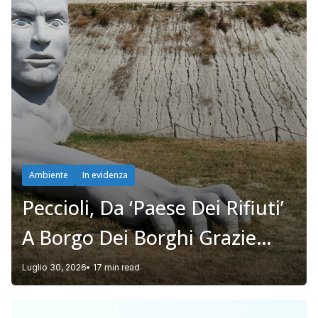
Ambiente
In evidenza
Peccioli, Da ‘paese Dei Rifiuti’
A Borgo Dei Borghi Grazie
(anche) A Una Discarica
Luglio 30, 2026
17 min read